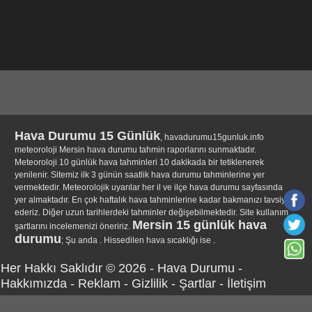
Hava Durumu 15 Günlük
, havadurumu15gunluk.info
meteoroloji Mersin hava durumu tahmin raporlarını sunmaktadır.
Meteoroloji 10 günlük hava tahminleri 10 dakikada bir tetiklenerek
yenilenir. Sitemiz ilk 3 günün saatlik hava durumu tahminlerine yer
vermektedir. Meteorolojik uyarılar her il ve ilçe hava durumu sayfasında
yer almaktadır. En çok haftalık hava tahminlerine kadar bakmanızı tavsiye
ederiz. Diğer uzun tarihlerdeki tahminler değişebilmektedir. Site kullanım
Mersin 15 günlük hava
şartlarını incelemenizi öneririz.
durumu
; Şu anda . Hissedilen hava sıcaklığı ise .
Her Hakkı Saklıdır © 2026 -
Hava Durumu
-
Hakkımızda
-
Reklam
-
Gizlilik
-
Şartlar
-
İletişim