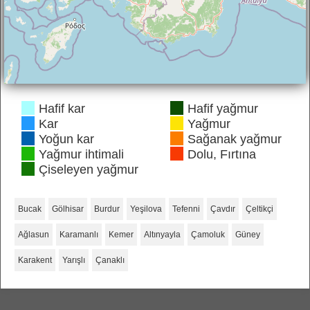
Hafif kar
Hafif yağmur
Kar
Yağmur
Yoğun kar
Sağanak yağmur
Yağmur ihtimali
Dolu, Fırtına
Çiseleyen yağmur
Bucak
Gölhisar
Burdur
Yeşilova
Tefenni
Çavdır
Çeltikçi
Ağlasun
Karamanlı
Kemer
Altınyayla
Çamoluk
Güney
Karakent
Yarışlı
Çanaklı