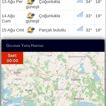
13 Ağu Per
Çoğunlukla
34°
18°
güneşli
14 Ağu
Çoğunlukla
33°
19°
Cum
güneşli
15 Ağu Cmt
Parçalı bulutlu
32°
18°
Gölhisar Yağış Haritası