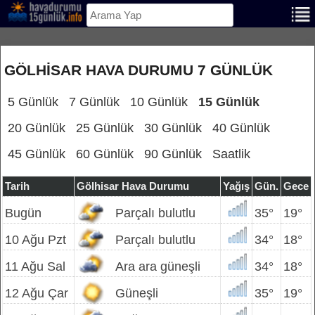
GÖLHISAR HAVA DURUMU 7 GÜNLÜK
5 Günlük
7 Günlük
10 Günlük
15 Günlük
20 Günlük
25 Günlük
30 Günlük
40 Günlük
45 Günlük
60 Günlük
90 Günlük
Saatlik
Tarih
Gölhisar Hava Durumu
Yağış
Gün.
Gece
Bugün
Parçalı bulutlu
35°
19°
10 Ağu Pzt
Parçalı bulutlu
34°
18°
11 Ağu Sal
Ara ara güneşli
34°
18°
12 Ağu Çar
Güneşli
35°
19°