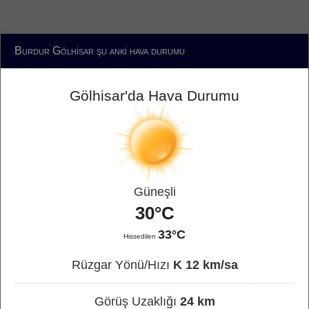
Burdur Gölhisar şu anki hava durumu
Gölhisar'da Hava Durumu
Güneşli
30°C
33°C
Hissedilen
Rüzgar Yönü/Hızı
K 12 km/sa
Görüş Uzaklığı
24 km